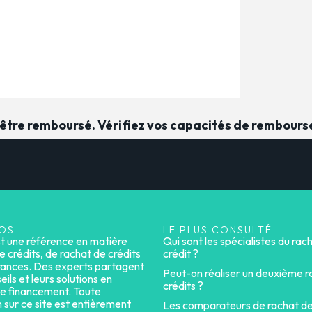
t être remboursé. Vérifiez vos capacités de rembour
OS
LE PLUS CONSULTÉ
st une référence en matière
Qui sont les spécialistes du rac
e crédits, de rachat de crédits
crédit ?
rances. Des experts partagent
Peut-on réaliser un deuxième r
eils et leurs solutions en
crédits ?
e financement. Toute
n sur ce site est entièrement
Les comparateurs de rachat de