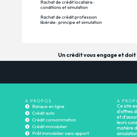
Rachat de crédit locataire :
conditions et simulation
Rachat de crédit profession
libérale : principe et simulation
Un crédit vous engage et doi
A PROPOS
A PROP
Ce site e
Banque en ligne
d'offres d
Crédit auto
et d'assu
Crédit consommation
leurs cons
Crédit immobilier
matière d
Prêt immobilier sans apport
simulatio