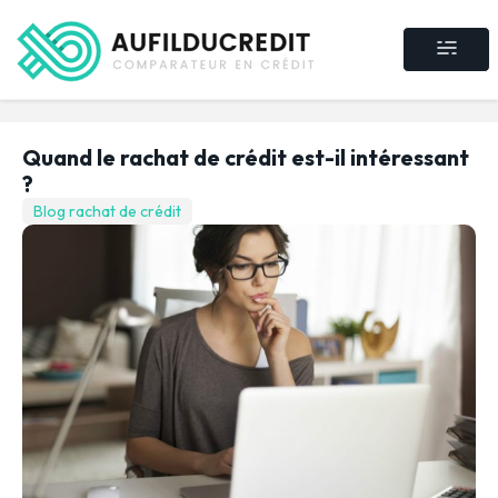
Crédit consommat
Crédit immobilier
Rachat de crédit
Assurance crédit
Quand le rachat de crédit est-il intéressant
?
Blog rachat de crédit