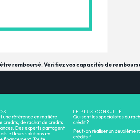
t être remboursé. Vérifiez vos capacités de rembour
OS
LE PLUS CONSULTÉ
st une référence en matière
Qui sont les spécialistes du rac
e crédits, de rachat de crédits
crédit ?
rances. Des experts partagent
Peut-on réaliser un deuxième r
eils et leurs solutions en
crédits ?
e financement. Toute