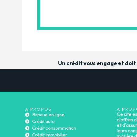
Un crédit vous engage et doi
A PROPOS
A PROP
Ce site e
Banque en ligne
d'offres d
Crédit auto
et d'assu
Crédit consommation
leurs cons
Crédit immobilier
matière d