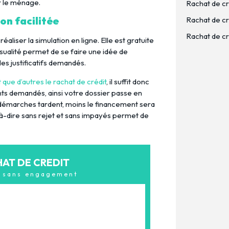
r le ménage.
Rachat de cr
on facilitée
Rachat de cré
Rachat de cré
éaliser la simulation en ligne. Elle est gratuite
ualité permet de se faire une idée de
 les justificatifs demandés.
que d’autres le rachat de crédit
, il suffit donc
nts demandés, ainsi votre dossier passe en
es démarches tardent, moins le financement sera
t-à-dire sans rejet et sans impayés permet de
HAT DE CREDIT
& sans engagement