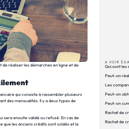
A VOIR ÉG
fit de réaliser les démarches en ligne et de
Qui sont les 
Peut-on réal
cilement
Les comparat
Peut-on obte
ancaire qui consiste à rassembler plusieurs
ant des mensualités. Il y a deux types de
Peut-on cumu
Rachat de cr
i sera ensuite validé ou refusé. En cas de
Rachat de cré
re que les anciens crédits sont soldés et la