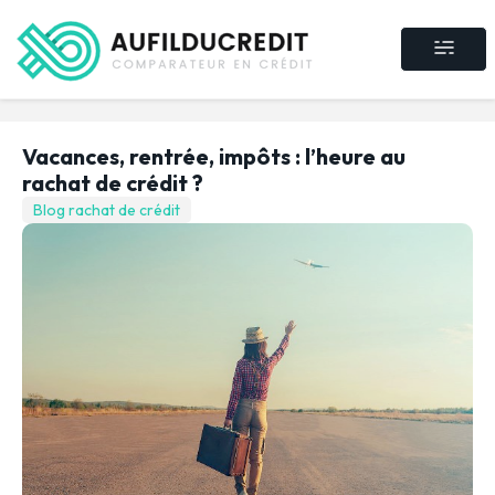
Crédit consommat
Crédit immobilier
Rachat de crédit
Assurance crédit
Vacances, rentrée, impôts : l’heure au
rachat de crédit ?
Blog rachat de crédit