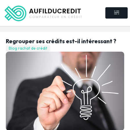
Crédit consommat
Crédit immobilier
Rachat de crédit
Assurance crédit
Regrouper ses crédits est-il intéressant ?
Blog rachat de crédit