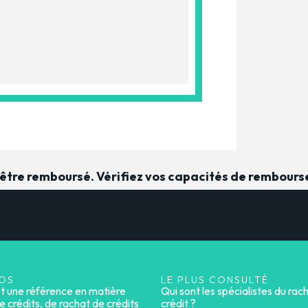
t être remboursé. Vérifiez vos capacités de rembour
OS
LE PLUS CONSULTÉ
st une référence en matière
Qui sont les spécialistes du rac
e crédits, de rachat de crédits
crédit ?