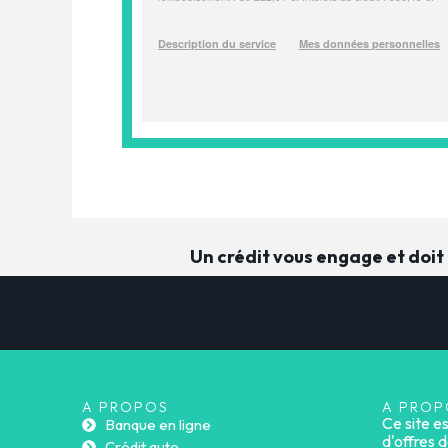
Un crédit vous engage et doi
A PROPOS
A PROP
Ce site e
Banque en ligne
d'offres d
Crédit auto