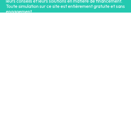
leurs conseils et leurs solutions en matière de financement.
Toute simulation sur ce site est entièrement gratuite et sans
engagement.
LE PLUS CONSULTÉ
Qui sont les spécialistes du rachat de crédit ?
Peut-on réaliser un deuxième rachat de crédits ?
Les comparateurs de rachat de crédit sont-ils fiables ?
Peut-on obtenir un rachat de crédit en étant FICP ?
Peut-on cumuler rachat de crédit et crédit ?