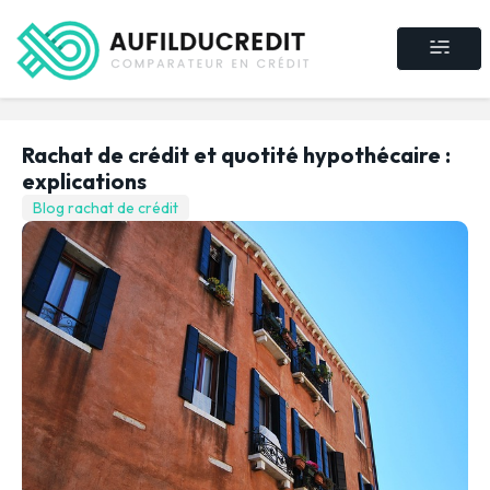
Crédit consommat
Crédit immobilier
Rachat de crédit
Assurance crédit
Rachat de crédit et quotité hypothécaire :
explications
Blog rachat de crédit