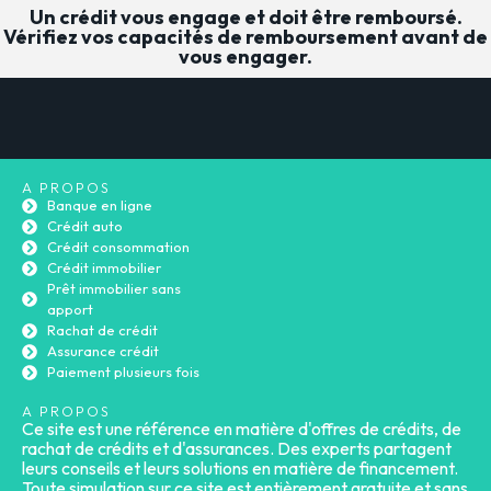
Un crédit vous engage et doit être remboursé.
Vérifiez vos capacités de remboursement avant de
vous engager.
A PROPOS
Banque en ligne
Crédit auto
Crédit consommation
Crédit immobilier
Prêt immobilier sans
apport
Rachat de crédit
Assurance crédit
Paiement plusieurs fois
A PROPOS
Ce site est une référence en matière d'offres de crédits, de
rachat de crédits et d'assurances. Des experts partagent
leurs conseils et leurs solutions en matière de financement.
Toute simulation sur ce site est entièrement gratuite et sans