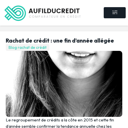
Crédit consommat
Crédit immobilier
Rachat de crédit
Assurance crédit
Rachat de crédit : une fin d’année allégée
Blog rachat de crédit
Le regroupement de crédits a la côte en 2015 et cette fin
d’année semble confirmer la tendance annuelle chez les