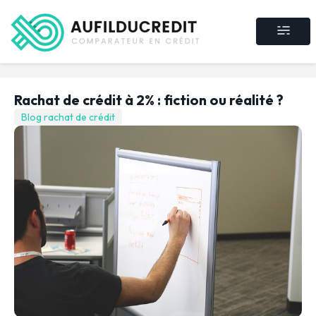
Crédit consommat
Crédit immobilier
Rachat de crédit
Assurance crédit
Rachat de crédit à 2% : fiction ou réalité ?
Blog rachat de crédit