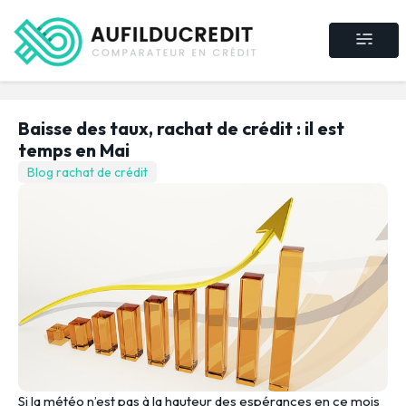
Crédit consommat
Crédit immobilier
Rachat de crédit
Assurance crédit
Baisse des taux, rachat de crédit : il est
temps en Mai
Blog rachat de crédit
Si la météo n’est pas à la hauteur des espérances en ce mois