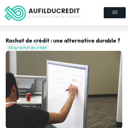
Crédit consommat
Crédit immobilier
Rachat de crédit
Assurance crédit
Rachat de crédit : une alternative durable ?
Blog rachat de crédit