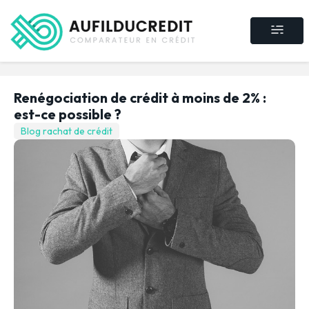
Crédit consommat
Crédit immobilier
Rachat de crédit
Assurance crédit
Renégociation de crédit à moins de 2% :
est-ce possible ?
Blog rachat de crédit