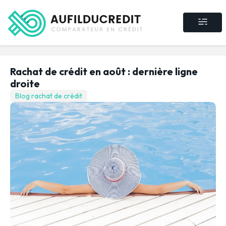
Crédit consommat
Crédit immobilier
Rachat de crédit
Assurance crédit
Rachat de crédit en août : dernière ligne
droite
Blog rachat de crédit