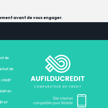
sement avant de vous engager.
hat de
achat de
 crédit
édit en
it et