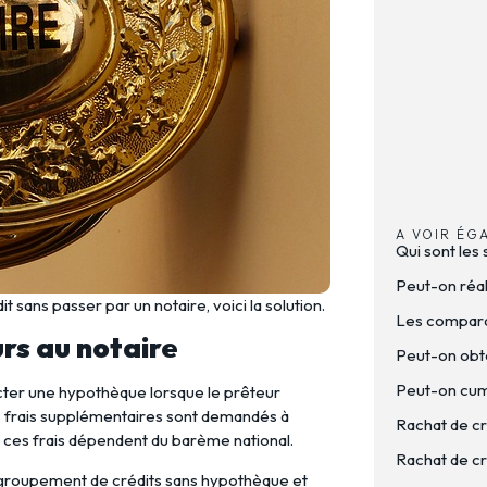
A VOIR ÉG
Qui sont les 
Peut-on réal
t sans passer par un notaire, voici la solution.
Les comparat
urs au notaire
Peut-on obte
Peut-on cumu
’acter une hypothèque lorsque le prêteur
 frais supplémentaires sont demandés à
Rachat de cr
e, ces frais dépendent du barème national.
Rachat de cré
 regroupement de crédits sans hypothèque et