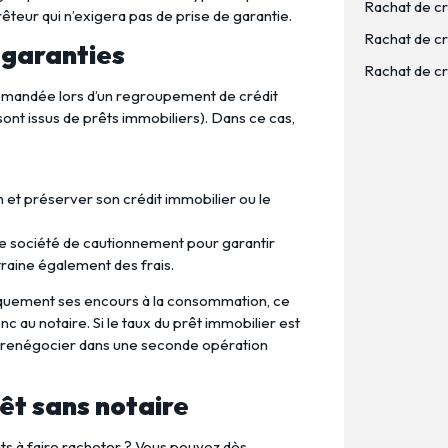
Rachat de cr
prêteur qui n’exigera pas de prise de garantie.
Rachat de cré
e garanties
Rachat de cré
mandée lors d’un regroupement de crédit
ont issus de prêts immobiliers). Dans ce cas,
t préserver son crédit immobilier ou le
ne société de cautionnement pour garantir
traine également des frais.
niquement ses encours à la consommation, ce
c au notaire. Si le taux du prêt immobilier est
re renégocier dans une seconde opération
rêt sans notaire
its à faire racheter ? Vous pouvez dès