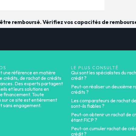
t être remboursé. Vérifiez vos capacités de rembour
OS
LE PLUS CONSULTÉ
st une référence en matière
Qui sont les spécialistes du rac
e crédits, de rachat de crédits
crédit ?
rances. Des experts partagent
Peut-on réaliser un deuxième r
eils et leurs solutions en
crédits ?
e financement. Toute
n sur ce site est entièrement
Les comparateurs de rachat de
et sans engagement.
sont-ils fiables ?
Peut-on obtenir un rachat de cr
étant FICP ?
Peut-on cumuler rachat de créd
crédit ?