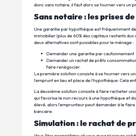
donc sans notaire, il faut alors se tourner vers un 
Sans notaire : les prises d
Une garantie par hypothèque est fréquemment de
immobilier (plus de 60% des capitaux restants dus s
deux alternatives sont possibles pour le ménage :
Demander une garantie par cautionnement
Demander un rachat de prêts consommation e
faire renégocier.
La première solution consiste à se tourner vers u
l’emprunt en lieu et place de l’hypothèque. Cela en
La deuxième solution consiste à faire racheter u
qui favorise le non recours à une hypothèque et don
élevé, alors l’emprunteur peut demander à le fai
bancaire.
Simulation : le rachat de p
Vous êtes propriétaire et vous avez plusieurs créd